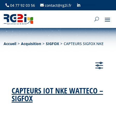
04 77 92 03 56
contact@rg2i.fr
Linkedin
Accueil
>
Acquisition
>
SIGFOX
>
CAPTEURS SIGFOX NKE
f
CAPTEURS IOT NKE WATTECO –
SIGFOX