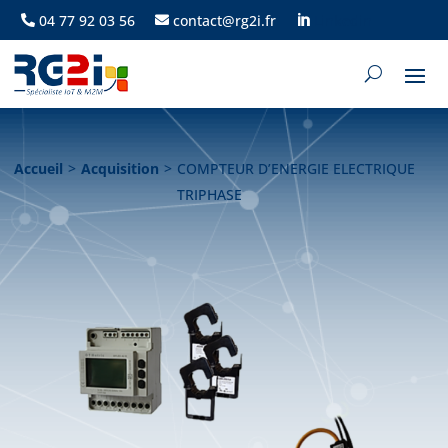
04 77 92 03 56
contact@rg2i.fr
Linkedin
Accueil
>
Acquisition
>
COMPTEUR D’ENERGIE ELECTRIQUE
TRIPHASE